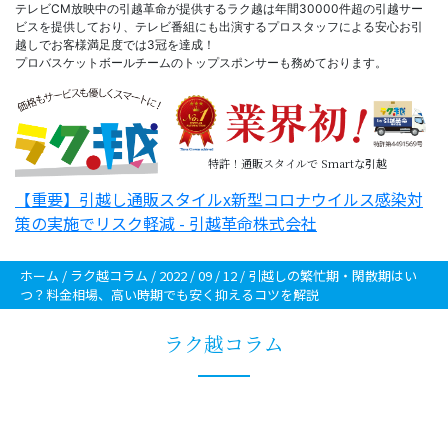
テレビCM放映中の引越革命が提供するラク越は年間30000件超の引越サー
ビスを提供しており、テレビ番組にも出演するプロスタッフによる安心お引
越しでお客様満足度では3冠を達成！
プロバスケットボールチームのトップスポンサーも務めております。
特許！通販スタイルで Smartな引越
【重要】引越し通販スタイルx新型コロナウイルス感染対
策の実施でリスク軽減 - 引越革命株式会社
ホーム
/
ラク越コラム
/
2022
/
09
/
12
/ 引越しの繁忙期・閑散期はい
つ？料金相場、高い時期でも安く抑えるコツを解説
ラク越コラム